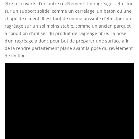
être recouverts d’un autre revêtement. Un ragréage s’effectue
sur un support solide, comme un carrelage, un béton ou une
chape de ciment. Il est tout de même possible d’effectuer un
ragréage sur un sol moins stable, comme un ancien parquet,
à condition d’utiliser du produit de ragréage fibré. La pose
d’un ragréage a donc pour but de préparer une surface afin
de la rendre parfaitement plane avant la pose du revêtement
de finition.