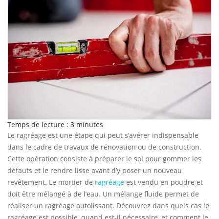
Temps de lecture :
3
minutes
Le ragréage est une étape qui peut s’avérer indispensable
dans le cadre de travaux de rénovation ou de construction.
Cette opération consiste à préparer le sol pour gommer les
défauts et le rendre lisse avant d’y poser un nouveau
revêtement. Le mortier de
ragréage
est vendu en poudre et
doit être mélangé à de l’eau. Un mélange fluide permet de
réaliser un ragréage autolissant. Découvrez dans quels cas le
ragréage est possible, quand est-il nécessaire, et comment le