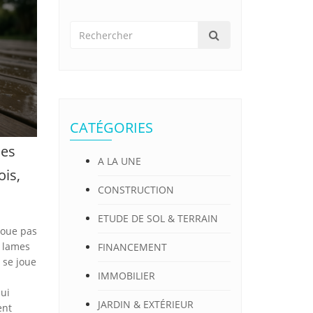
CATÉGORIES
mes
A LA UNE
ois,
CONSTRUCTION
ETUDE DE SOL & TERRAIN
joue pas
 lames
FINANCEMENT
 se joue
IMMOBILIER
qui
JARDIN & EXTÉRIEUR
ent