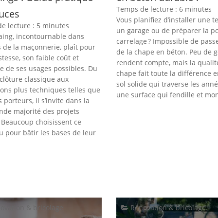
Temps de lecture :
6
minutes
tuces
Vous planifiez d’installer une t
e lecture :
5
minutes
un garage ou de préparer la p
aing, incontournable dans
carrelage ? Impossible de passe
s de la maçonnerie, plaît pour
de la chape en béton. Peu de g
tesse, son faible coût et
rendent compte, mais la qualit
ue de ses usages possibles. Du
chape fait toute la différence 
clôture classique aux
sol solide qui traverse les anné
ions plus techniques telles que
une surface qui fendille et mon
 porteurs, il s’invite dans la
ande majorité des projets
. Beaucoup choisissent ce
u pour bâtir les bases de leur
ovation & bricolage
Rénovation & bricolage