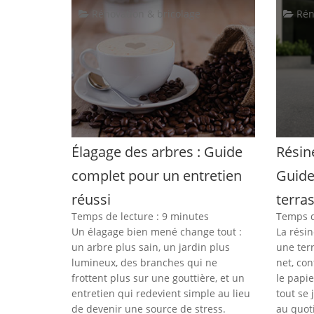
Rénovation & bricolage
Rén
Élagage des arbres : Guide
Résine
complet pour un entretien
Guide
réussi
terra
Temps de lecture :
9
minutes
Temps d
Un élagage bien mené change tout :
La résin
un arbre plus sain, un jardin plus
une ter
lumineux, des branches qui ne
net, con
frottent plus sur une gouttière, et un
le papie
entretien qui redevient simple au lieu
tout se 
de devenir une source de stress.
au quoti