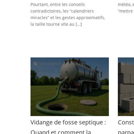
Pourtant, entre les conseils
météo, 
contradictoires, les “calendriers
“mettre 
miracles” et les gestes approximatifs,
la taille tourne vite au […]
Rénovation & bricolage
Rén
Vidange de fosse septique :
Const
Quand et comment la
parpa