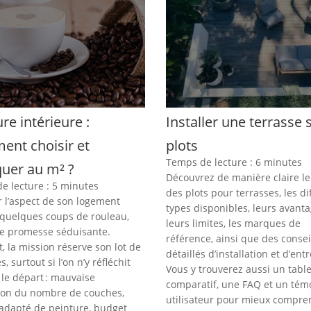
re intérieure :
Installer une terrasse 
nt choisir et
plots
Temps de lecture :
6
minutes
quer au m² ?
Découvrez de manière claire le
e lecture :
5
minutes
des plots pour terrasses, les di
 l’aspect de son logement
types disponibles, leurs avanta
 quelques coups de rouleau,
leurs limites, les marques de
ne promesse séduisante.
référence, ainsi que des consei
, la mission réserve son lot de
détaillés d’installation et d’entr
s, surtout si l’on n’y réfléchit
Vous y trouverez aussi un tabl
 le départ : mauvaise
comparatif, une FAQ et un tém
ion du nombre de couches,
utilisateur pour mieux compre
nadapté de peinture, budget