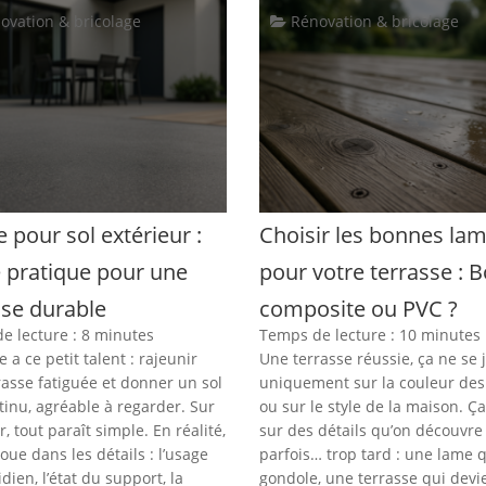
ovation & bricolage
Rénovation & bricolage
 pour sol extérieur :
Choisir les bonnes la
 pratique pour une
pour votre terrasse : B
sse durable
composite ou PVC ?
e lecture :
8
minutes
Temps de lecture :
10
minutes
e a ce petit talent : rajeunir
Une terrasse réussie, ça ne se 
rasse fatiguée et donner un sol
uniquement sur la couleur des
tinu, agréable à regarder. Sur
ou sur le style de la maison. Ça
r, tout paraît simple. En réalité,
sur des détails qu’on découvre
joue dans les détails : l’usage
parfois… trop tard : une lame 
dien, l’état du support, la
gondole, une terrasse qui devi