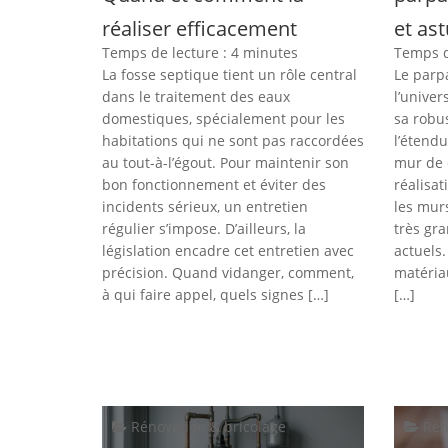
réaliser efficacement
et as
Temps de lecture :
4
minutes
Temps d
La fosse septique tient un rôle central
Le parp
dans le traitement des eaux
l’univer
domestiques, spécialement pour les
sa robus
habitations qui ne sont pas raccordées
l’étend
au tout-à-l’égout. Pour maintenir son
mur de 
bon fonctionnement et éviter des
réalisat
incidents sérieux, un entretien
les murs
régulier s’impose. D’ailleurs, la
très gr
législation encadre cet entretien avec
actuels
précision. Quand vidanger, comment,
matéria
à qui faire appel, quels signes […]
[…]
Rénovation & bricolage
Rén