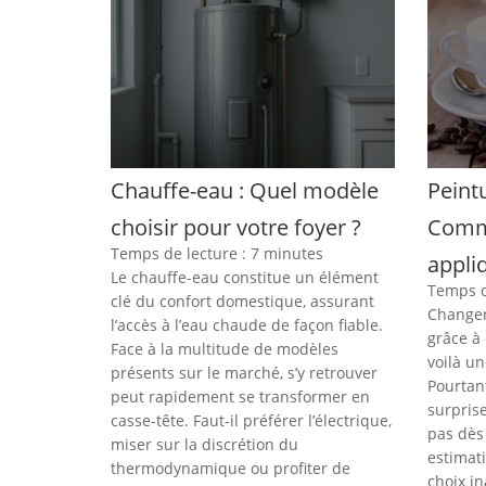
Chauffe-eau : Quel modèle
Peintu
choisir pour votre foyer ?
Comme
Temps de lecture :
7
minutes
appli
Le chauffe-eau constitue un élément
Temps d
clé du confort domestique, assurant
Changer
l’accès à l’eau chaude de façon fiable.
grâce à
Face à la multitude de modèles
voilà u
présents sur le marché, s’y retrouver
Pourtant
peut rapidement se transformer en
surprise
casse-tête. Faut-il préférer l’électrique,
pas dès
miser sur la discrétion du
estimat
thermodynamique ou profiter de
choix i