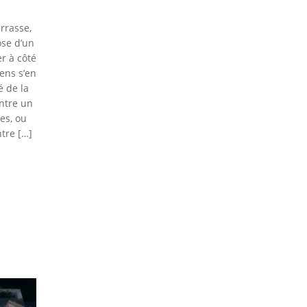
errasse,
ose d’un
r à côté
ens s’en
é de la
entre un
es, ou
tre […]