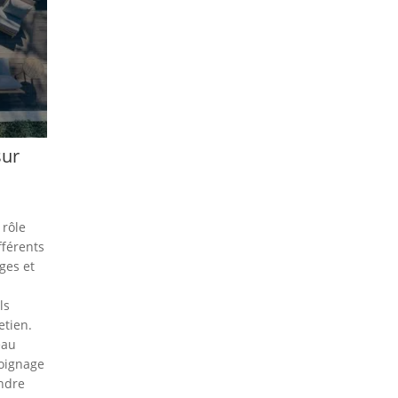
sur
 rôle
fférents
ges et
ls
etien.
eau
oignage
ndre