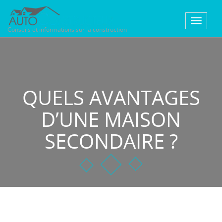
Toggle
Conseils et informations sur la construction
navigat
QUELS AVANTAGES
D’UNE MAISON
SECONDAIRE ?