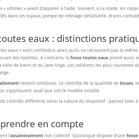
 « ultimes » avant d’appeler à l’aide. Souvent, à ce stade, les répar
lés dans les tuyaux, pompe de relevage défaillante, drains colmat
outes eaux : distinctions pratiq
outes eaux » sont confondus, alors qu’ils ne recouvrent pas la même
sues des toilettes. A contrario, la
fosse toutes eaux
prend aussi e
 salle de bains et du lave-linge. Les solutions les plus courantes d
arge.
raitement
restent similaires. Le contrôle de la quantité de
boues
, l
n s’appliquent, quel que soit le modèle installé.
ontrôle différents selon la nature du dispositif : pensez bien à 
à prendre en compte
nt l’
assainissement
non collectif. Quiconque dispose d’une
fosse