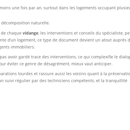
 moins une fois par an, surtout dans les logements occupant plusie
la décomposition naturelle.
es de chaque
vidange
, les interventions et conseils du spécialiste, p
 la vente d’un logement, ce type de document devient un atout auprès 
gents immobiliers.
pas avoir gardé trace des interventions, ce qui complexifie le dialo
Pour éviter ce genre de désagrément, mieux vaut anticiper.
parations lourdes et rassure aussi les voisins quant à la préservati
un suivi régulier par des techniciens compétents, et la tranquillité