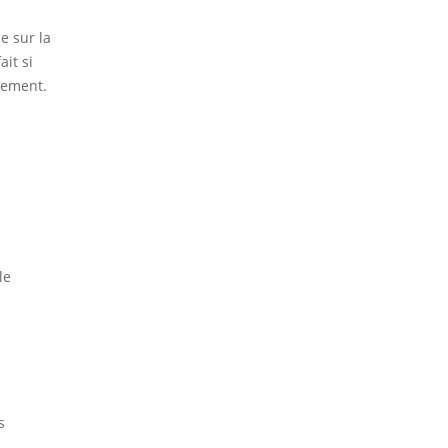
ce sur la
ait si
cement.
le
s