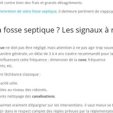
it contre bien des frais et grands désagréments.
’
entretien de votre fosse septique
, il demeure pertinent de s’appuy
a fosse septique ? Les signaux à 
que
ne doit pas être négligé, mais attention à ne pas agir trop souv
nière générale, un délai de 3 à 4 ans s’avère recommandé pour l
 influencent cette fréquence : dimension de la
cuve
, fréquence
ts, etc.
nt l’échéance classique :
cité utile.
ables au niveau des robinets.
près nettoyage des
canalisations
.
rmet vraiment d’épargner sur les interventions. Il vaut mieux se 
gir dans le respect complet des règles prévues par la réglementati