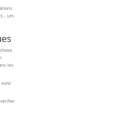
ations
és… Les
ues
 chose.
n
ans les
e suivi
vérifier