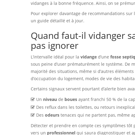
vidanges à la bonne fréquence. Ainsi, on se prémun
Pour explorer davantage de recommandations sur l
un guide détaillé et à jour.
Quand faut-il vidanger s
pas ignorer
L’intervalle idéal pour la
vidange
d’une
fosse septi
sous peine d’user prématurément le système. De ma
majorité des situations, même si d’autres éléments
d’occupation du logement, modes de vie des habitan
Certains signaux servent pourtant d’alerte bien ava
Un
niveau
de
boues
ayant franchi 50 % de la capa
Des reflux dans les toilettes, ou retours inexplic
Des
odeurs
tenaces qui ne partent pas, même a
Détecter et prendre en compte ces symptômes tôt pe
vers un
professionnel
qui saura diagnostiquer et a