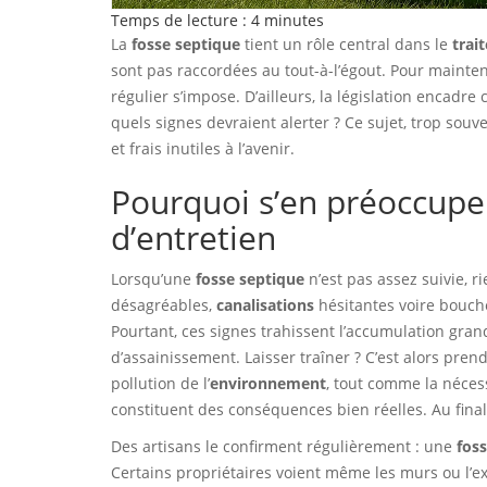
Temps de lecture :
4
minutes
La
fosse septique
tient un rôle central dans le
trai
sont pas raccordées au tout-à-l’égout. Pour mainte
régulier s’impose. D’ailleurs, la législation encadr
quels signes devraient alerter ? Ce sujet, trop souve
et frais inutiles à l’avenir.
Pourquoi s’en préoccup
d’entretien
Lorsqu’une
fosse septique
n’est pas assez suivie, r
désagréables,
canalisations
hésitantes voire bouch
Pourtant, ces signes trahissent l’accumulation gra
d’assainissement. Laisser traîner ? C’est alors prend
pollution de l’
environnement
, tout comme la néces
constituent des conséquences bien réelles. Au final,
Des artisans le confirment régulièrement : une
fos
Certains propriétaires voient même les murs ou l’ext