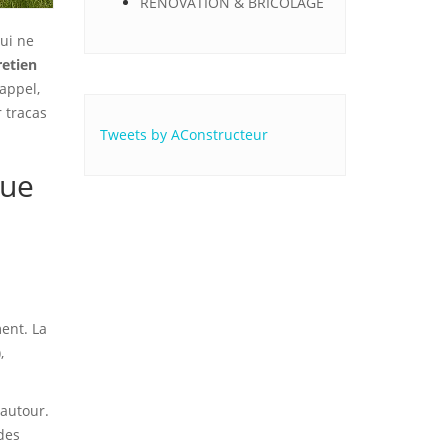
RÉNOVATION & BRICOLAGE
ui ne
retien
 appel,
r tracas
Tweets by AConstructeur
que
.
ment. La
,
 autour.
 des