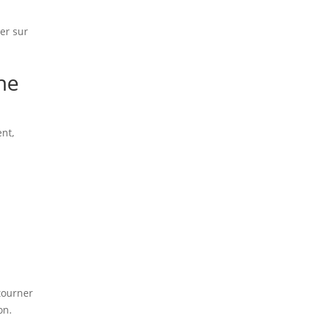
er sur
ne
ent,
a
tourner
on.