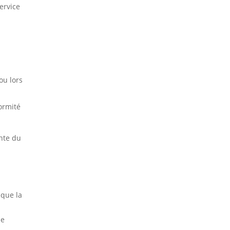
ervice
ou lors
ormité
ente du
 que la
le