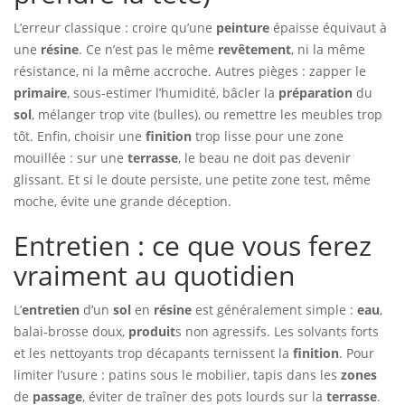
L’erreur classique : croire qu’une
peinture
épaisse équivaut à
une
résine
. Ce n’est pas le même
revêtement
, ni la même
résistance, ni la même accroche. Autres pièges : zapper le
primaire
, sous-estimer l’humidité, bâcler la
préparation
du
sol
, mélanger trop vite (bulles), ou remettre les meubles trop
tôt. Enfin, choisir une
finition
trop lisse pour une zone
mouillée : sur une
terrasse
, le beau ne doit pas devenir
glissant. Et si le doute persiste, une petite zone test, même
moche, évite une grande déception.
Entretien : ce que vous ferez
vraiment au quotidien
L’
entretien
d’un
sol
en
résine
est généralement simple :
eau
,
balai-brosse doux,
produit
s non agressifs. Les solvants forts
et les nettoyants trop décapants ternissent la
finition
. Pour
limiter l’usure : patins sous le mobilier, tapis dans les
zones
de
passage
, éviter de traîner des pots lourds sur la
terrasse
.