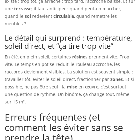
existe : trop tôt, ça arrache ; trop tard, l’accroche baisse. Et sur
une
terrasse
, il faut anticiper : quand peut-on marcher,
quand le
sol
redevient
circulable
, quand remettre les
meubles ?
Le détail qui surprend : température,
soleil direct, et “ça tire trop vite”
En été, en plein soleil, certaines
résine
s prennent vite. Trop
vite. Le temps en pot se réduit, le rouleau accroche, les
raccords deviennent visibles. La solution est souvent simple :
travailler tôt, éviter le soleil direct, fractionner par
zones
. Et si
possible, ne pas être seul : la
mise
en œuvre, c’est surtout
une question de rythme. Un binôme, ça change tout, même
sur 15 m².
Erreurs fréquentes (et
comment les éviter sans se
prendre la tête)