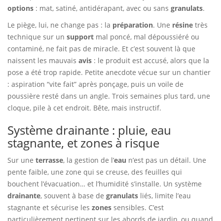
options
: mat, satiné, antidérapant, avec ou sans
granulats
.
Le piège, lui, ne change pas : la
préparation
. Une
résine
très
technique sur un
support
mal poncé, mal dépoussiéré ou
contaminé, ne fait pas de miracle. Et c’est souvent là que
naissent les mauvais
avis
: le produit est accusé, alors que la
pose a été trop rapide. Petite anecdote vécue sur un chantier
: aspiration “vite fait” après ponçage, puis un voile de
poussière resté dans un angle. Trois semaines plus tard, une
cloque, pile à cet endroit. Bête, mais instructif.
Système drainante : pluie, eau
stagnante, et zones à risque
Sur une
terrasse
, la gestion de l’
eau
n’est pas un détail. Une
pente faible, une zone qui se creuse, des feuilles qui
bouchent l’évacuation… et l’humidité s’installe. Un système
drainante
, souvent à base de
granulats
liés, limite l’eau
stagnante et sécurise les
zones
sensibles. C’est
particulièrement pertinent sur les abords de jardin, ou quand