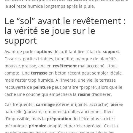
le
sol
reste humide longtemps après la pluie.
Le “sol” avant le revêtement :
la vérité se joue sur le
support
Avant de parler
options
déco, il faut lire l’état du
support
.
Fissures, parties friables, humidité, manque de planéité,
mousse, graisse, ancien
revêtement
mal accroché… tout
compte. Une
terrasse
en béton récent peut sembler idéale,
mais rester trop humide. À l’inverse, une vieille terrasse
recouverte de
peinture
peut paraître “propre”, alors qu’elle
cache une couche qui empêchera la
résine
d’adhérer.
Cas fréquents :
carrelage
extérieur (joints, accroche),
pierre
naturelle (porosité, remontées), dalles anciennes. Rien
d’impossible, mais la
préparation
doit être plus stricte :
mécanique,
primaire
adapté, et parfois ragréage. C’est la
partie la moins “sexy”, oui. C’est aussi celle qui évite les