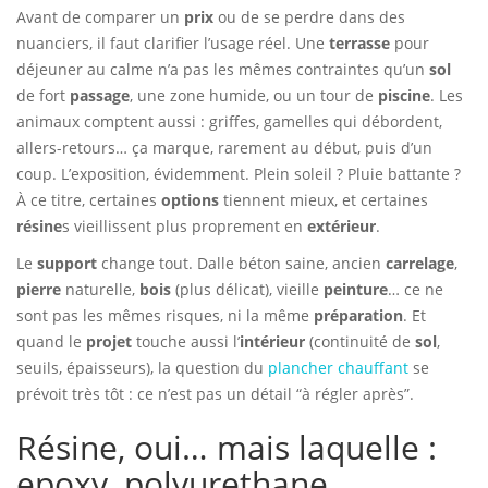
Avant de comparer un
prix
ou de se perdre dans des
nuanciers, il faut clarifier l’usage réel. Une
terrasse
pour
déjeuner au calme n’a pas les mêmes contraintes qu’un
sol
de fort
passage
, une zone humide, ou un tour de
piscine
. Les
animaux comptent aussi : griffes, gamelles qui débordent,
allers-retours… ça marque, rarement au début, puis d’un
coup. L’exposition, évidemment. Plein soleil ? Pluie battante ?
À ce titre, certaines
options
tiennent mieux, et certaines
résine
s vieillissent plus proprement en
extérieur
.
Le
support
change tout. Dalle béton saine, ancien
carrelage
,
pierre
naturelle,
bois
(plus délicat), vieille
peinture
… ce ne
sont pas les mêmes risques, ni la même
préparation
. Et
quand le
projet
touche aussi l’
intérieur
(continuité de
sol
,
seuils, épaisseurs), la question du
plancher chauffant
se
prévoit très tôt : ce n’est pas un détail “à régler après”.
Résine, oui… mais laquelle :
epoxy, polyurethane,