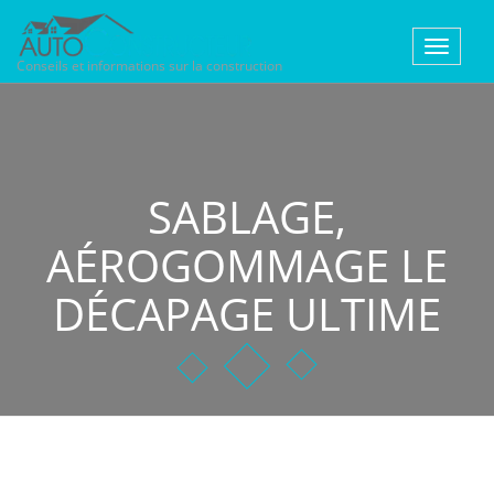
Toggle
Conseils et informations sur la construction
navigat
SABLAGE,
AÉROGOMMAGE LE
DÉCAPAGE ULTIME