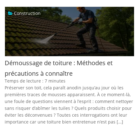
Construction
Démoussage de toiture : Méthodes et
précautions à connaître
Temps de lecture :
7
minutes
Préserver son toit, cela paraît anodin jusqu’au jour où les
premières traces de mousses apparaissent. À ce moment-là,
une foule de questions viennent à l’esprit : comment nettoyer
sans risquer d’abîmer les tuiles ? Quels produits choisir pour
éviter les déconvenues ? Toutes ces interrogations ont leur
importance car une toiture bien entretenue n’est pas […]